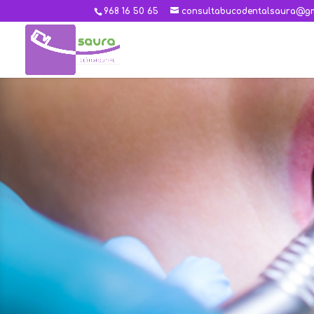
968 16 50 65
consultabucodentalsaura@gm