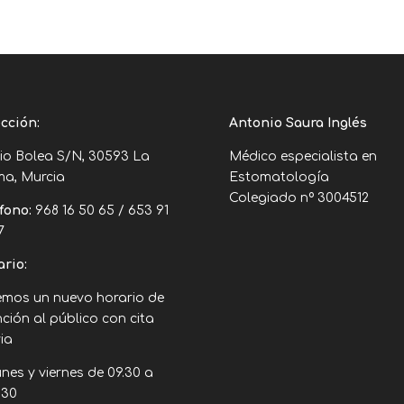
cción:
Antonio Saura Inglés
lio Bolea S/N, 30593 La
Médico especialista en
ma, Murcia
Estomatología
Colegiado nº 3004512
fono:
968 16 50 65 / 653 91
7
rio:
emos un nuevo horario de
ción al público con cita
ia
nes y viernes de 09.30 a
.30