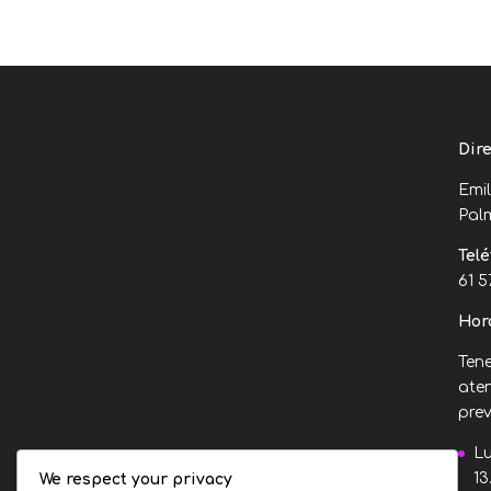
Dire
Emi
Pal
Telé
61 5
Hora
Ten
aten
prev
Lu
13
We respect your privacy