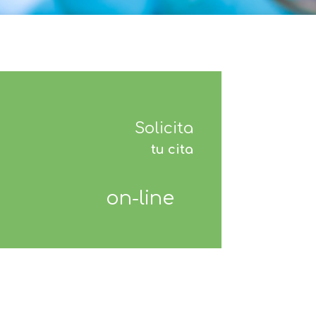
Solicita
tu cita
on-line